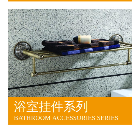
浴室挂件系列
BATHROOM ACCESSORIES SERIES