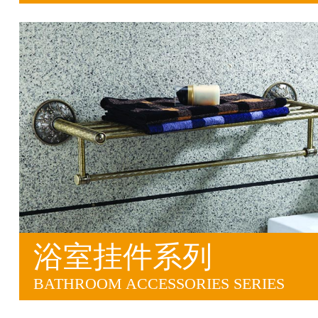
浴室挂件系列
BATHROOM ACCESSORIES SERIES