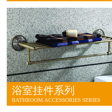
浴室挂件系列
BATHROOM ACCESSORIES SERIES