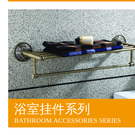
浴室挂件系列
BATHROOM ACCESSORIES SERIES