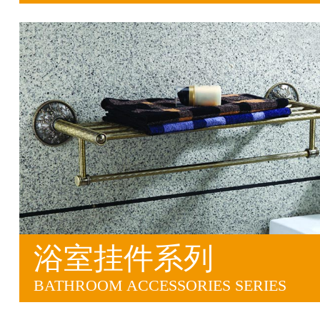
浴室挂件系列
BATHROOM ACCESSORIES SERIES