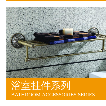
浴室挂件系列
BATHROOM ACCESSORIES SERIES