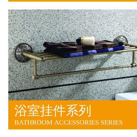
浴室挂件系列
BATHROOM ACCESSORIES SERIES