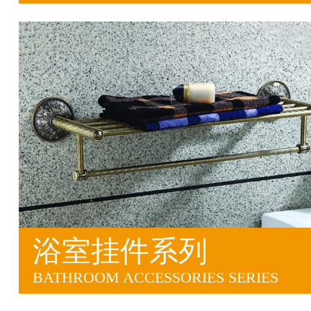
浴室挂件系列
BATHROOM ACCESSORIES SERIES