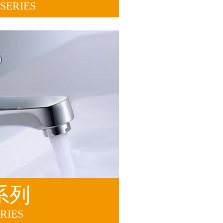
SERIES
系列
RIES