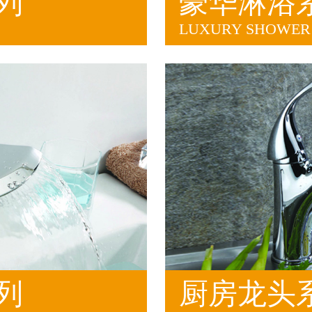
列
豪华淋浴
LUXURY SHOWER 
列
厨房龙头