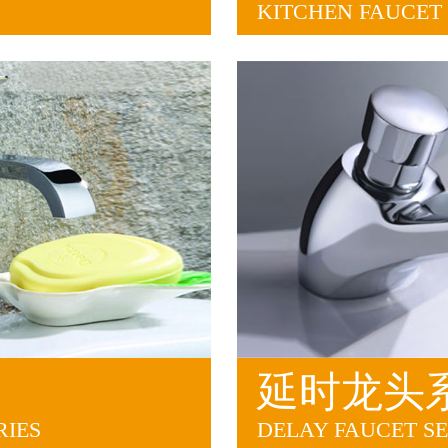
KITCHEN FAUCET 
延时龙头
RIES
DELAY FAUCET SE