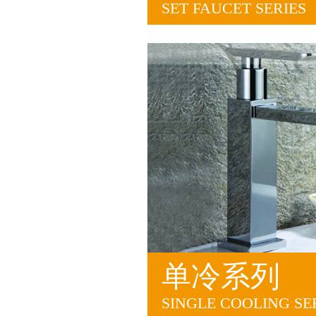
SET FAUCET SERIES
单冷系列
SINGLE COOLING SE