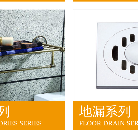
列
地漏系列
RIES SERIES
FLOOR DRAIN SER