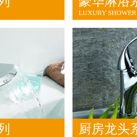
列
豪华淋浴
LUXURY SHOWER 
列
厨房龙头