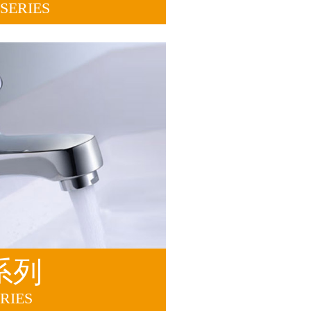
SERIES
系列
RIES