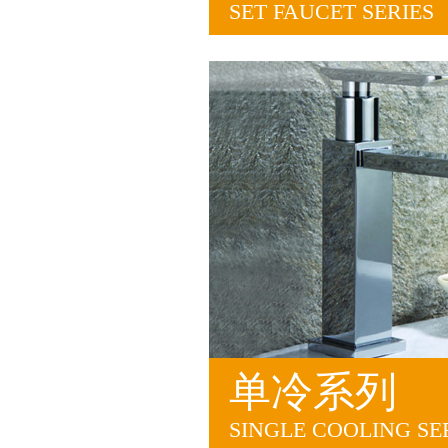
SET FAUCET SERIES
单冷系列
SINGLE COOLING SE