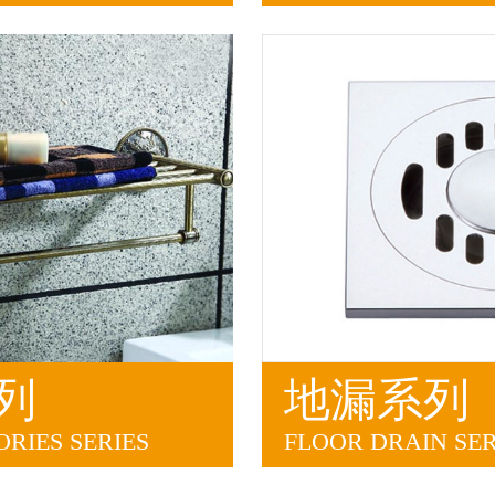
列
地漏系列
RIES SERIES
FLOOR DRAIN SER