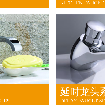
KITCHEN FAUCET 
延时龙头
RIES
DELAY FAUCET SE