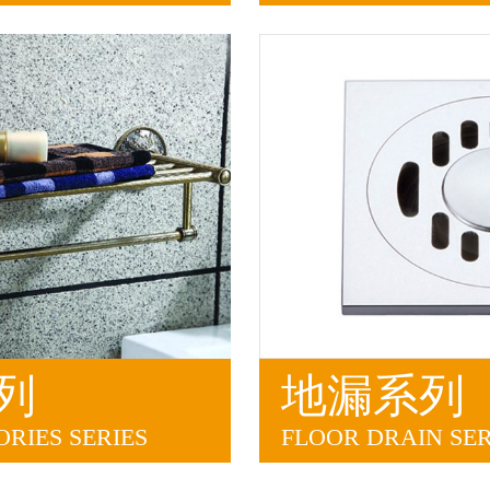
列
地漏系列
RIES SERIES
FLOOR DRAIN SER