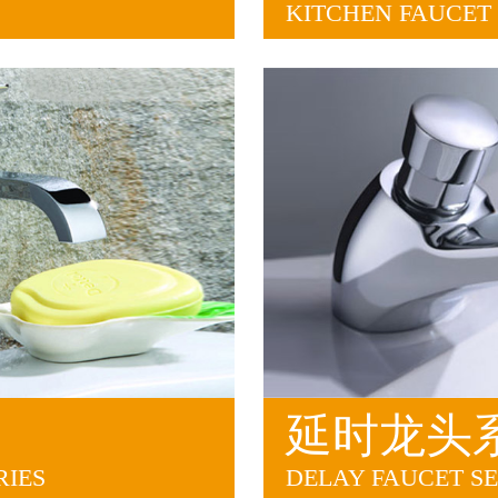
KITCHEN FAUCET 
延时龙头
RIES
DELAY FAUCET SE