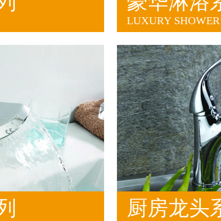
列
豪华淋浴
LUXURY SHOWER 
列
厨房龙头