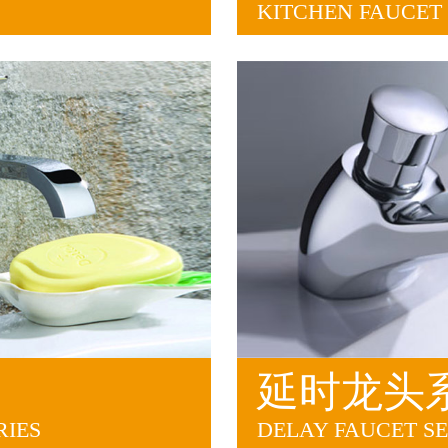
KITCHEN FAUCET 
延时龙头
RIES
DELAY FAUCET SE