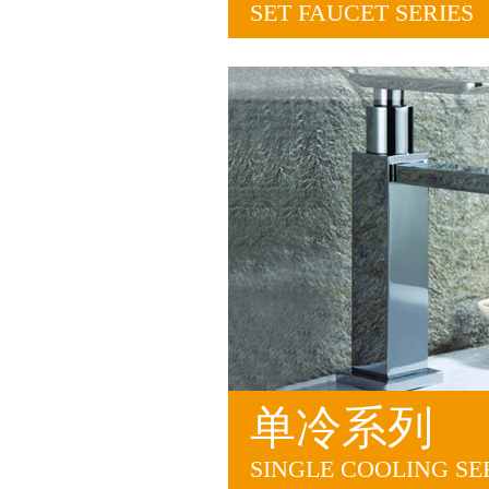
SET FAUCET SERIES
单冷系列
SINGLE COOLING SE