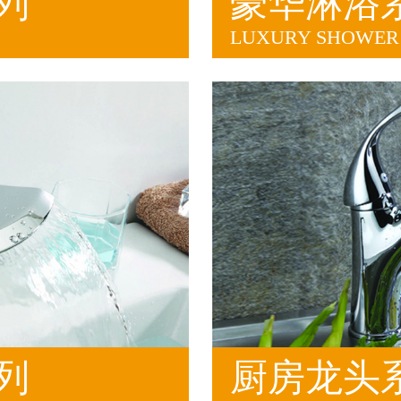
列
豪华淋浴
LUXURY SHOWER 
列
厨房龙头