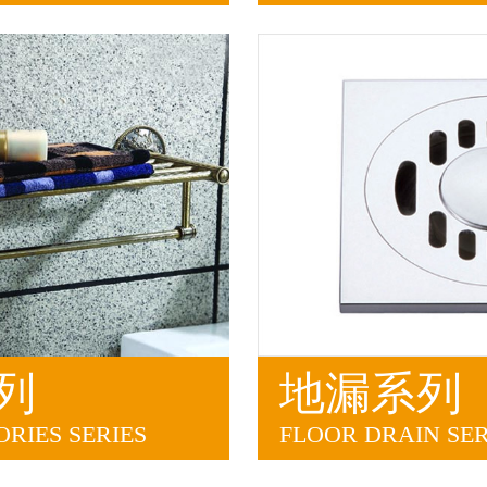
列
地漏系列
RIES SERIES
FLOOR DRAIN SER