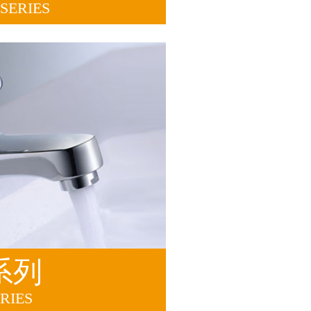
SERIES
系列
RIES