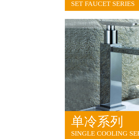
SET FAUCET SERIES
单冷系列
SINGLE COOLING SE