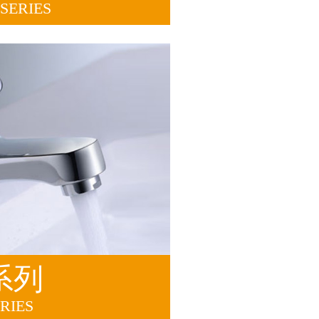
SERIES
系列
RIES