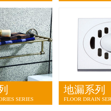
列
地漏系列
RIES SERIES
FLOOR DRAIN SER