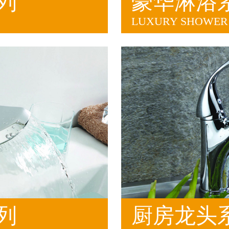
列
豪华淋浴
LUXURY SHOWER 
列
厨房龙头