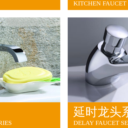
KITCHEN FAUCET 
延时龙头
RIES
DELAY FAUCET SE