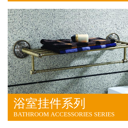
浴室挂件系列
BATHROOM ACCESSORIES SERIES