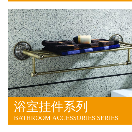
浴室挂件系列
BATHROOM ACCESSORIES SERIES