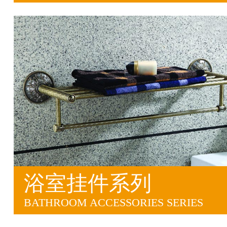
浴室挂件系列
BATHROOM ACCESSORIES SERIES