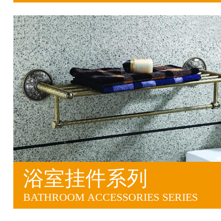
浴室挂件系列
BATHROOM ACCESSORIES SERIES