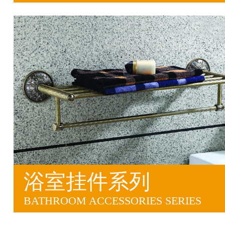
浴室挂件系列
BATHROOM ACCESSORIES SERIES