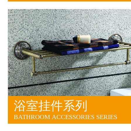
浴室挂件系列
BATHROOM ACCESSORIES SERIES