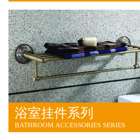
浴室挂件系列
BATHROOM ACCESSORIES SERIES