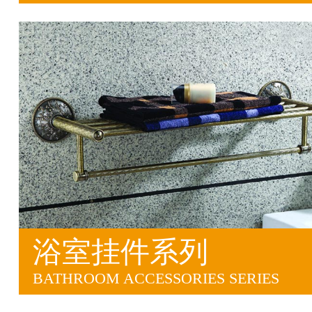
浴室挂件系列
BATHROOM ACCESSORIES SERIES