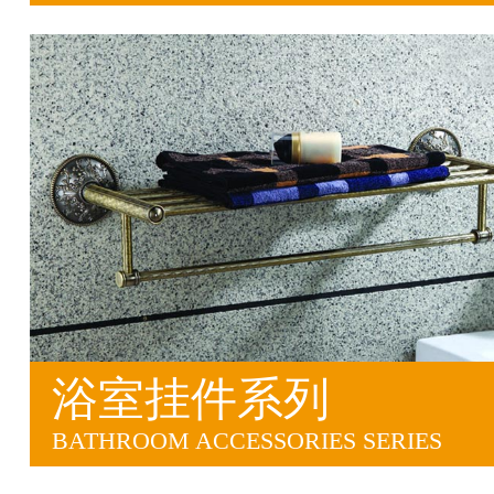
浴室挂件系列
BATHROOM ACCESSORIES SERIES