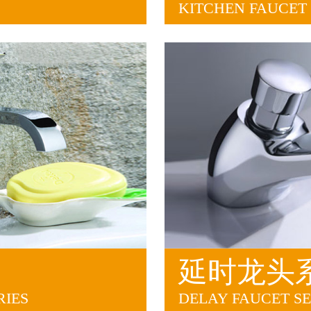
KITCHEN FAUCET 
延时龙头
RIES
DELAY FAUCET SE