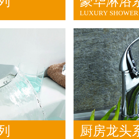
列
豪华淋浴
LUXURY SHOWER 
列
厨房龙头