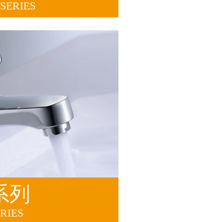
SERIES
系列
RIES