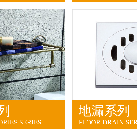
列
地漏系列
RIES SERIES
FLOOR DRAIN SER