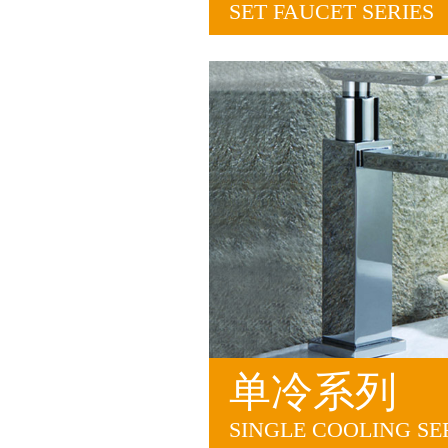
SET FAUCET SERIES
单冷系列
SINGLE COOLING SE